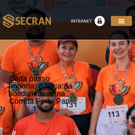
Cada passo
importa: a força da
solidariedade na
Corrida Peter Pan