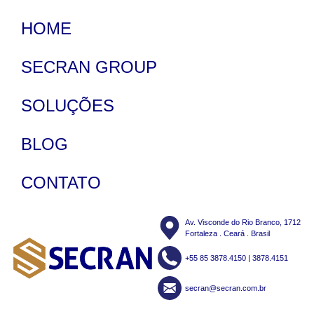
HOME
SECRAN GROUP
SOLUÇÕES
BLOG
CONTATO
Av. Visconde do Rio Branco, 1712
Fortaleza . Ceará . Brasil
+55 85 3878.4150 | 3878.4151
secran@secran.com.br