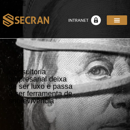
Consultoria
empresarial deixa
de ser luxo e passa
a ser ferramenta de
sobrevivência