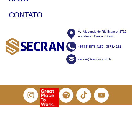
CONTATO
Av. Visconde do Rio Branco, 1712
Fortaleza . Ceará . Brasil
+55 85 3878.4150 | 3878.4151
secran@secran.com.br