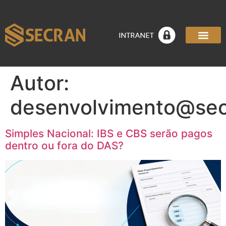
Autor:
desenvolvimento@sec
Simples Nacional: IBS e CBS serão pagos
dentro ou fora do DAS?